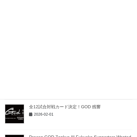
最近の投稿
全12試合競技結果！ドラコン GOD 残響Ⅲ 福岡
2026-04-13
4/1よりチケット販売決定！GOD 残響Ⅲ
2026-03-01
全12試合対戦カード決定！GOD 残響
2026-02-01
Dracon GOD Zankyo III Fukuoka Supporters Wanted