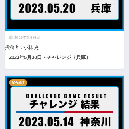
2023年5月19日
投稿者：小林 史
2023年5月20日・チャレンジ（兵庫）
試合成績