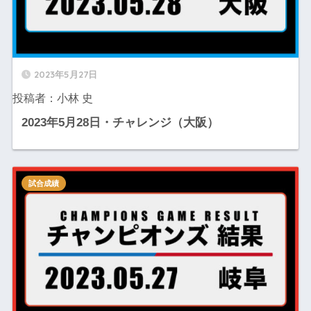
2023年5月27日
投稿者：小林 史
2023年5月28日・チャレンジ（大阪）
試合成績