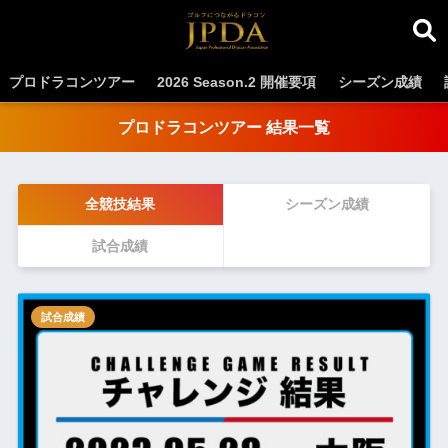
プロドラコンツアー
2026 Season.2 開催要項
シーズン成績
プロドラコンツアー 結果一覧
全競技結果
シーズン成績
試合成績
試合成績