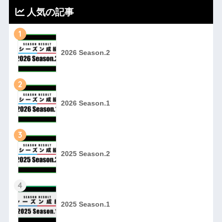
人気の記事
1
2026 Season.2
2
2026 Season.1
3
2025 Season.2
4
2025 Season.1