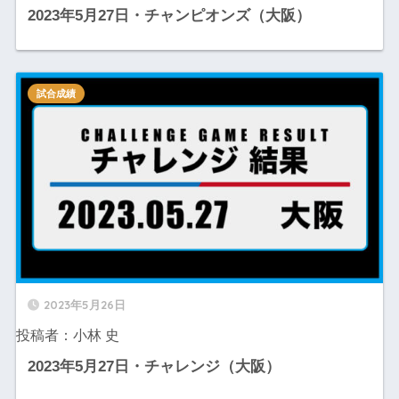
2023年5月27日・チャンピオンズ（大阪）
試合成績
2023年5月26日
投稿者：小林 史
2023年5月27日・チャレンジ（大阪）